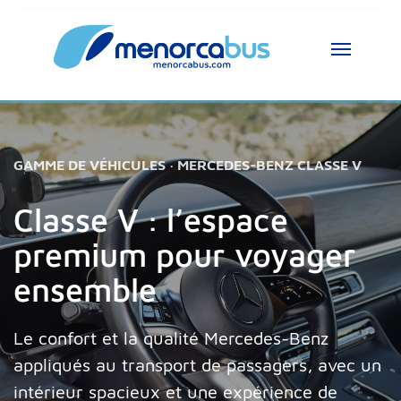
Assistant MenorcaBus
MenorcaBus Assistant
GAMME DE VÉHICULES · MERCEDES-BENZ CLASSE V
Bonjour, je suis l’assistant MenorcaBus. 
Comment puis-je vous aider ?
Classe V : l’espace
premium pour voyager
ensemble
Le confort et la qualité Mercedes-Benz
appliqués au transport de passagers, avec un
intérieur spacieux et une expérience de