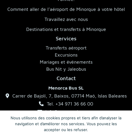
Comment aller de l’aéroport de Minorque à votre hôtel
Travaillez avec nous
Destinations et transferts à Minorque
Services
Transferts aéroport
Excursions
Mariages et événements
Bus Nit y Jaleobus
Contact
Menorca Bus SL
Carrer de Bajolí, 7, Baixos, 07714 Maó, Islas Baleares
Tel. +34 971 36 66 00
info@menorcabus.com
Nous utilisons des cookies propres et tiers afin d’analyser la
navigation et d’améliorer nos services. Vous pouvez les
accepter ou les refuser.