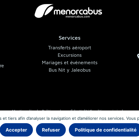
Services
,
Transferts aéroport
Excursions
Mariages et événements
re
Bus Nit y Jaleobus
Mentions légales
Politique de confidentialité
Conditions générales
et tiers afin d’analyser la navigation et d’améliorer nos services. Vous
© 2026 MenorcaBus · Autocars à Minorque
Accepter
Refuser
Politique de confidentialité