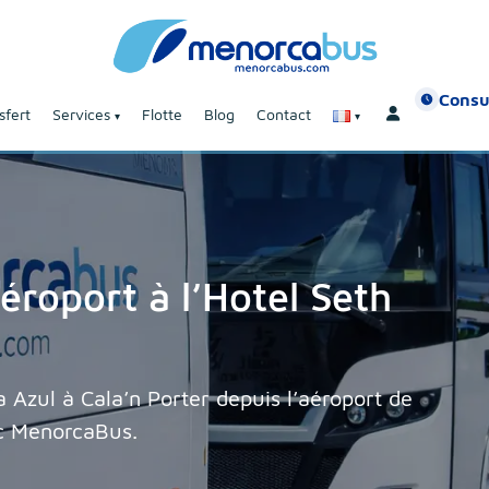
Consu
sfert
Services
Flotte
Blog
Contact
éroport à l’Hotel Seth
a Azul à Cala’n Porter depuis l’aéroport de
c MenorcaBus.