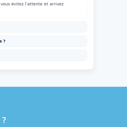
vous évitez l’attente et arrivez
s ?
 ?
Assistant MenorcaBus
MenorcaBus Assistant