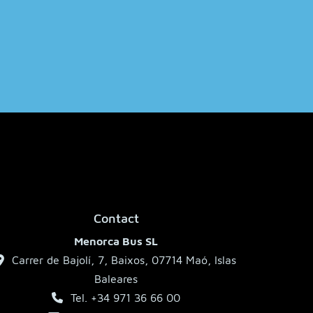
Bonjour, je suis l’assistant MenorcaBus. 
Comment puis-je vous aider ?
Contact
Menorca Bus SL
Carrer de Bajolí, 7, Baixos, 07714 Maó, Islas
Baleares
Tel. +34 971 36 66 00