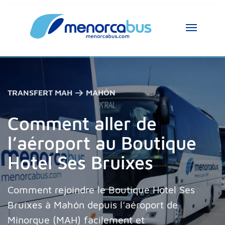
Assistant MenorcaBus
MenorcaBus Assistant
Bonjour, je suis l’assistant MenorcaBus. 
TRANSFERT MAH → MAHÓN
Comment puis-je vous aider ?
Comment aller de
l’aéroport au Boutique
Hotel Ses Bruixes
Comment rejoindre le Boutique Hotel Ses
Bruixes à Mahón depuis l’aéroport de
Minorque (MAH) facilement et