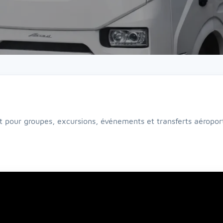
t pour groupes, excursions, événements et transferts aéroport