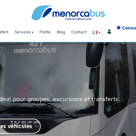
Consu
sfert
Services
Flotte
Blog
Contact
déal pour groupes, excursions et transferts
res véhicules