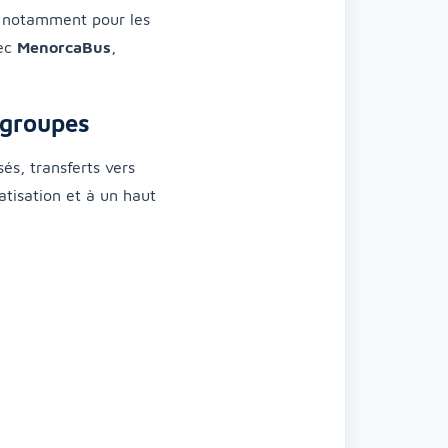
 notamment pour les
vec
MenorcaBus
,
 groupes
sés, transferts vers
matisation et à un haut