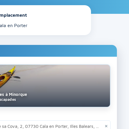
mplacement
ala en Porter
ces à Minorque
escapades