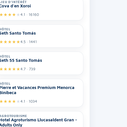
LIEU D’INTÉRÊT
Cova d'en Xoroi
★
★
★
★
★
4.1 · 16160
HÔTEL
Seth Santo Tomás
★
★
★
★
★
4.5 · 1441
HÔTEL
Seth 55 Santo Tomás
★
★
★
★
★
4.7 · 739
HÔTEL
Pierre et Vacances Premium Menorca
Binibeca
★
★
★
★
★
4.1 · 1034
AGROTOURISME
Hotel Agroturismo Llucasaldent Gran -
Adults Only