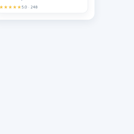
★
★
★
★
★
5.0 · 248