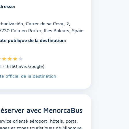
dresse:
rbanización, Carrer de sa Cova, 2,
7730 Cala en Porter, Illes Balears, Spain
ote publique de la destination:
★
★
★
★
★
.1 (16160 avis Google)
te officiel de la destination
éserver avec MenorcaBus
ervice orienté aéroport, hôtels, ports,
lages et zones touristiques de Minorque.