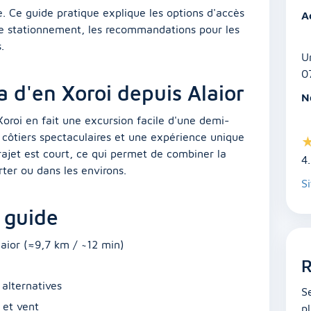
e. Ce guide pratique explique les options d'accès
A
, le stationnement, les recommandations pour les
.
U
0
a d'en Xoroi depuis Alaior
N
Xoroi en fait une excursion facile d'une demi-
e côtiers spectaculaires et une expérience unique
trajet est court, ce qui permet de combiner la
4
rter ou dans les environs.
Si
 guide
aior (≈9,7 km / ~12 min)
R
 alternatives
S
 et vent
p