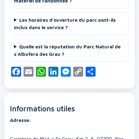
matériel de randonnée ?
Les horaires d'ouverture du parc sont-ils
inclus dans le service ?
Quelle est la réputation du Parc Natural de
s'Albufera des Grau ?
F
E
W
Li
M
C
P
a
m
h
n
e
o
ar
c
ai
at
k
ss
p
ta
e
l
s
e
e
y
g
Informations utiles
b
A
dI
n
Li
er
o
p
n
g
n
Adresse:
o
p
er
k
Carretera de Maó a Es Grau, Km 3, 5, 07700, Illes