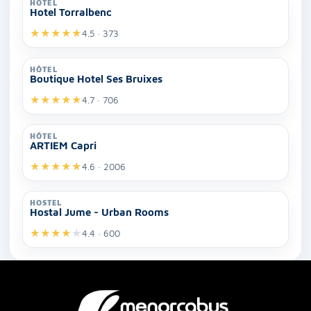
HÔTEL
Hotel Torralbenc
★
★
★
★
★
4.5 · 373
HÔTEL
Boutique Hotel Ses Bruixes
★
★
★
★
★
4.7 · 706
HÔTEL
ARTIEM Capri
★
★
★
★
★
4.6 · 2006
HOSTEL
Hostal Jume - Urban Rooms
★
★
★
★
★
4.4 · 600