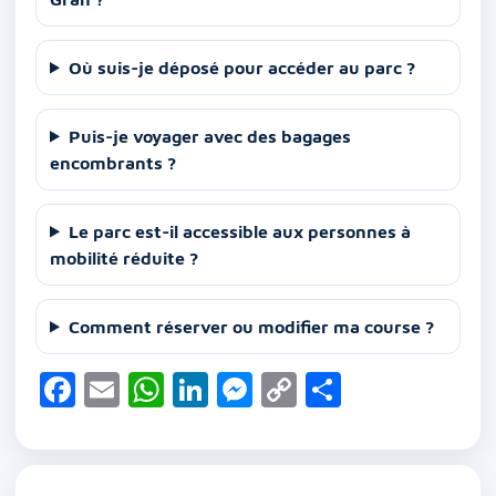
Où suis-je déposé pour accéder au parc ?
Puis-je voyager avec des bagages
encombrants ?
Le parc est-il accessible aux personnes à
mobilité réduite ?
Comment réserver ou modifier ma course ?
F
E
W
Li
M
C
P
a
m
h
n
e
o
ar
c
ai
at
k
ss
p
ta
e
l
s
e
e
y
g