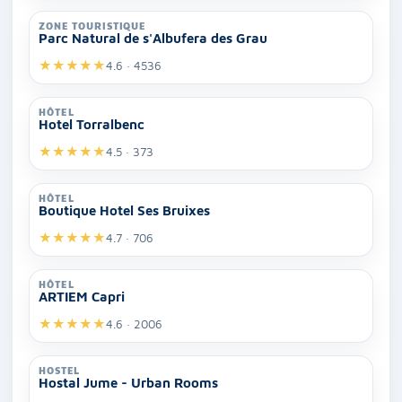
ZONE TOURISTIQUE
Parc Natural de s'Albufera des Grau
★
★
★
★
★
4.6 · 4536
HÔTEL
Hotel Torralbenc
★
★
★
★
★
4.5 · 373
HÔTEL
Boutique Hotel Ses Bruixes
★
★
★
★
★
4.7 · 706
HÔTEL
ARTIEM Capri
★
★
★
★
★
4.6 · 2006
HOSTEL
Hostal Jume - Urban Rooms