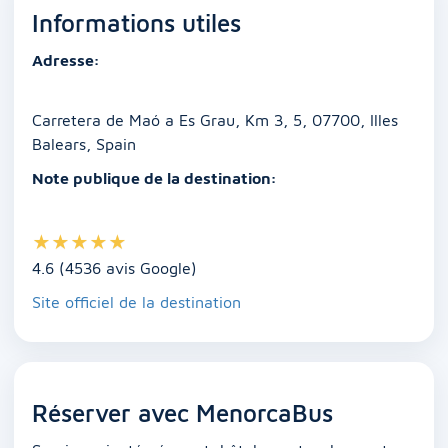
Informations utiles
b
A
dI
n
Li
er
o
p
n
g
n
Adresse:
o
p
er
k
k
Carretera de Maó a Es Grau, Km 3, 5, 07700, Illes
Balears, Spain
Note publique de la destination:
★
★
★
★
★
4.6 (4536 avis Google)
Site officiel de la destination
Réserver avec MenorcaBus