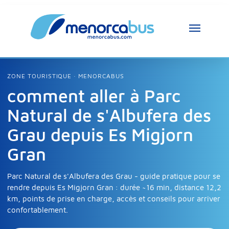
Assistant MenorcaBus
MenorcaBus Assistant
ZONE TOURISTIQUE · MENORCABUS
comment aller à Parc
Bonjour, je suis l’assistant MenorcaBus. 
Natural de s'Albufera des
Comment puis-je vous aider ?
Grau depuis Es Migjorn
Gran
Parc Natural de s'Albufera des Grau - guide pratique pour se
rendre depuis Es Migjorn Gran : durée ~16 min, distance 12,2
km, points de prise en charge, accès et conseils pour arriver
confortablement.