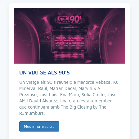
UN VIATGE ALS 90’S
Un Viatge als 90’s reuneix a Menorca Rebeca, Ku
Minerva, Raúl, Marian Dacal, Marvin & A.
Prezioso, Just Luis, Eva Martí, Sofía Cristo, Jose
AM i David Álvarez. Una gran festa remember
que continuarà amb The Big Closing by The
R3m3mb3rs.
Més informació
›