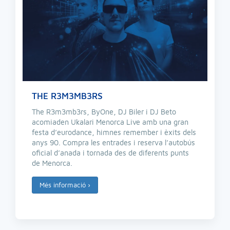
THE R3M3MB3RS
The R3m3mb3rs, ByOne, DJ Biler i DJ Beto
acomiaden Ukalari Menorca Live amb una gran
festa d’eurodance, himnes remember i èxits dels
anys 90. Compra les entrades i reserva l’autobús
oficial d’anada i tornada des de diferents punts
de Menorca.
Més informació
›