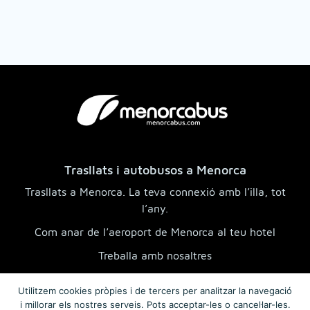
Trasllats i autobusos a Menorca
Trasllats a Menorca. La teva connexió amb l’illa, tot
l’any.
Com anar de l’aeroport de Menorca al teu hotel
Treballa amb nosaltres
Destins i trasllats a Menorca
Utilitzem cookies pròpies i de tercers per analitzar la navegació
Serveis
i millorar els nostres serveis. Pots acceptar-les o cancel·lar-les.