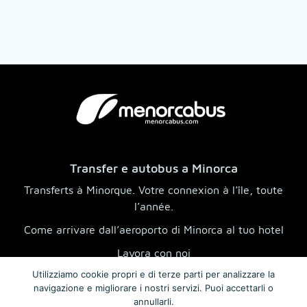
Transfer e autobus a Minorca
Transferts à Minorque. Votre connexion à l’île, toute
l’année.
Come arrivare dall’aeroporto di Minorca al tuo hotel
Lavora con noi
Utilizziamo cookie propri e di terze parti per analizzare la
Destinazioni e transfer a Minorca
navigazione e migliorare i nostri servizi. Puoi accettarli o
Servizi
annullarli.