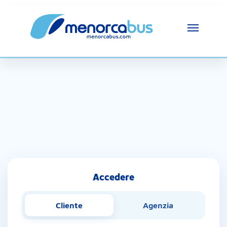
Assistente MenorcaBus
MenorcaBus Assistant
Ciao, sono l’assistente di MenorcaBus. Come 
posso aiutarti?
Accedere
Cliente
Agenzia