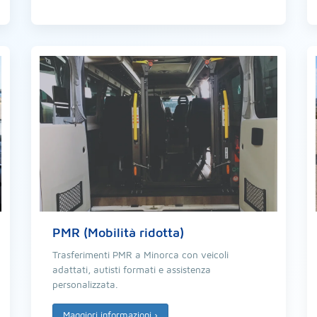
PMR (Mobilità ridotta)
Trasferimenti PMR a Minorca con veicoli
adattati, autisti formati e assistenza
personalizzata.
Maggiori informazioni
›