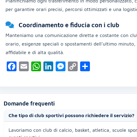
Pianifichiamo ogni trasferimento in modo personalizzato, c
per garantire orari precisi, percorsi ottimizzati e una logisti
Coordinamento e fiducia con i club
Manteniamo una comunicazione diretta e costante con club 
orario, esigenze speciali o spostamenti dell’ultimo minuto, 
affidabile e di alta qualità.
Facebook
Email
WhatsApp
LinkedIn
Messenger
Copy
Condividi
Link
Domande frequenti
Che tipo di club sportivi possono richiedere il servizio?
Lavoriamo con club di calcio, basket, atletica, scuole spor