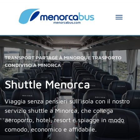
Assistente MenorcaBus
MenorcaBus Assistant
TRANSPORT PARTAGÉ À MINORQUE TRASPORTO
CONDIVISO A MINORCA
Ciao, sono l’assistente di MenorcaBus. Come 
posso aiutarti?
Shuttle Menorca
Viaggia senza pensieri sull’isola con il nostro
servizio shuttle a Minorca, che collega
aeroporto, hotel, resort e spiagge in modo
comodo, economico e affidabile.