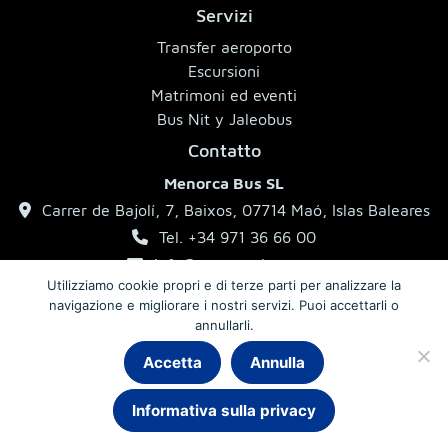
Servizi
Transfer aeroporto
Escursioni
Matrimoni ed eventi
Bus Nit y Jaleobus
Contatto
Menorca Bus SL
Carrer de Bajolí, 7, Baixos, 07714 Maó, Islas Baleares
Tel. +34 971 36 66 00
info@menorcabus.com
Utilizziamo cookie propri e di terze parti per analizzare la
navigazione e migliorare i nostri servizi. Puoi accettarli o
annullarli.
Note legali
Informativa sulla privacy
Condizioni generali
Accetta
Annulla
Informativa sulla privacy
© 2026 MenorcaBus · Autobus a Minorca