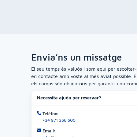
Envia’ns un missatge
El seu temps és valuós i som aquí per escoltar-
en contacte amb vostè al més aviat possible. E
els camps són obligatoris per garantir una comu
Necessita ajuda per reservar?
Telèfon:
+34 971 366 600
Email: