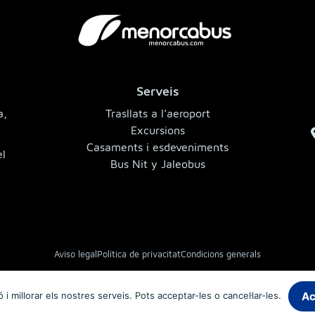
Serveis
a,
Trasllats a l’aeroport
Excursions
Casaments i esdeveniments
el
Bus Nit y Jaleobus
Aviso legal
Política de privacitat
Condicions generals
© 2026 MenorcaBus · Autocars de Menorca
Ac
 i millorar els nostres serveis. Pots acceptar-les o cancel·lar-les.