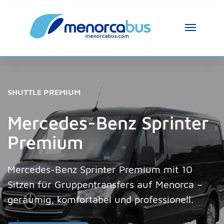
MenorcaBus Assistent
MenorcaBus Assistant
SHUTTLE PREMIUM
Hallo, ich bin der Assistent von MenorcaBus. 
Wie kann ich helfen?
Mercedes-Benz Sprinter
Premium
Mercedes-Benz Sprinter Premium mit 10
Sitzen für Gruppentransfers auf Menorca –
geräumig, komfortabel und professionell.