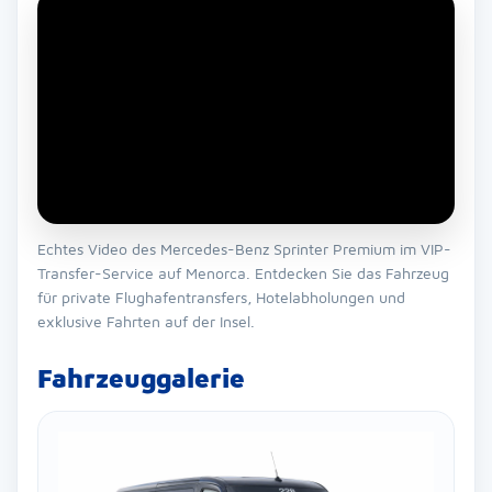
Echtes Video des Mercedes-Benz Sprinter Premium im VIP-
Transfer-Service auf Menorca. Entdecken Sie das Fahrzeug
für private Flughafentransfers, Hotelabholungen und
exklusive Fahrten auf der Insel.
Fahrzeuggalerie