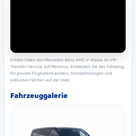
Echtes Video des Mercedes-Benz AMG V-Klasse im VIP-
Transfer-Service auf Menorca. Entdecken Sie das Fahrzeug
für private Flughafentransfers, Hotelabholungen und
exklusive Fahrten auf der Insel.
Fahrzeuggalerie