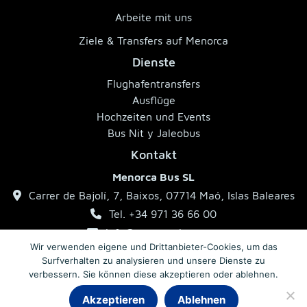
Arbeite mit uns
Ziele & Transfers auf Menorca
Dienste
Flughafentransfers
Ausflüge
Hochzeiten und Events
Bus Nit y Jaleobus
Kontakt
Menorca Bus SL
Carrer de Bajolí, 7, Baixos, 07714 Maó, Islas Baleares
Tel. +34 971 36 66 00
info@menorcabus.com
Wir verwenden eigene und Drittanbieter-Cookies, um das
Surfverhalten zu analysieren und unsere Dienste zu
verbessern. Sie können diese akzeptieren oder ablehnen.
Impressum
Datenschutzerklärung
Allgemeine Geschäftsbedingungen
Akzeptieren
Ablehnen