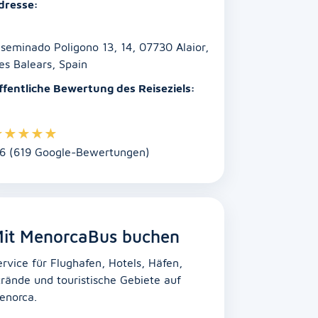
dresse:
iseminado Poligono 13, 14, 07730 Alaior,
les Balears, Spain
ffentliche Bewertung des Reiseziels:
★
★
★
★
★
.6 (619 Google-Bewertungen)
it MenorcaBus buchen
ervice für Flughafen, Hotels, Häfen,
trände und touristische Gebiete auf
enorca.