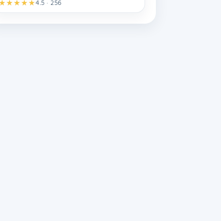
★
★
★
★
★
4.5 · 256
MenorcaBus Assistent