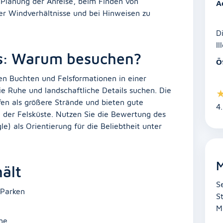
r Planung der Anreise, beim Finden von
A
er Windverhältnisse und bei Hinweisen zu
D
Il
es: Warum besuchen?
Ö
en Buchten und Felsformationen in einer
 Ruhe und landschaftliche Details suchen. Die
en als größere Strände und bieten gute
4
 der Felsküste. Nutzen Sie die Bewertung des
e) als Orientierung für die Beliebtheit unter
M
ält
S
 Parken
S
e
M
he