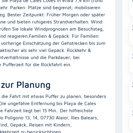
n Sie Playa de Cales Coves in etwa 7,4 km (rund
hr. Parken: Plätze sind begrenzt; mobilisieren
eg. Bester Zeitpunkt: Früher Morgen oder später
ne und bieten ruhigeres Strandverhalten. Wind:
rüfen Sie lokale Windprognosen am Besuchstag,
nd reagieren.Familien & Gepäck: Für Familien
e vorherige Einschätzung der Gehstrecken bis zum
aktischer als sehr viel Gepäck. Rückkehr &
tverhältnisse und die Parkdauer; bei
Pufferzeit für die Rückfahrt ein.
 zur Planung
d die Fahrt mit etwas Puffer zu planen, besonders
Die ungefähre Entfernung bis Playa de Cales
Fahrzeit liegt bei 15 Min.. Der hilfreichste
 Poligono 13, 14, 07730 Alaior, Illes Balears,
 Wind, Gepäck, Reisen mit Kindern,
kehrzeit zu berücksichtigen.