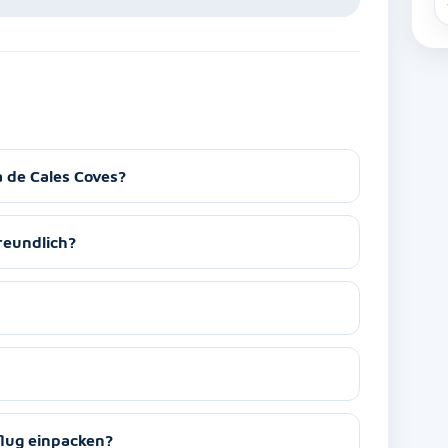
a de Cales Coves?
freundlich?
flug einpacken?