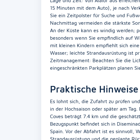
Lage und Zeit: Von Alaior aus erreiche
15 Minuten mit dem Auto), je nach Verke
Sie ein Zeitpolster für Suche und Fußw
Nachmittag vermeiden die stärkste Son
An der Küste kann es windig werden; p
besonders wenn Sie empfindlich auf Wi
mit kleinen Kindern empfiehlt sich ein
Wasser; leichte Strandausrüstung ist pr
Zeitmanagement: Beachten Sie die Lich
eingeschränkten Parkplätzen planen Sie 
Praktische Hinweise
Es lohnt sich, die Zufahrt zu prüfen un
in der Hochsaison oder später am Tag. 
Coves beträgt 7.4 km und die geschätzte 
Bezugspunkt befindet sich in Diseminado
Spain. Vor der Abfahrt ist es sinnvoll,
Strandausrüstung und die geplante Rück