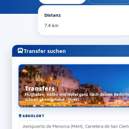
Distanz
7.4 km
Transfer suchen
Transfers
Flughafen, Hafen und Hotel ganz nach deinen Bedürfn
Schnell · Komfortabel · Direkt
ABHOLORT