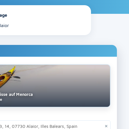
age
laior
nisse auf Menorca
ge