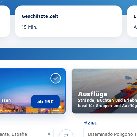
Geschätzte Zeit
L
15 Min.
A
Ausflüge
issen
Strände, Buchten und Erleb
ab 15€
Ideal für Gruppen und Ausflü
ZIEL
START- UND ZIELORT TAUSCHEN