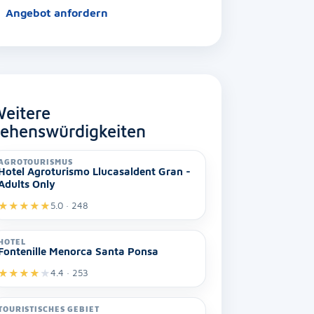
Angebot anfordern
eitere
ehenswürdigkeiten
AGROTOURISMUS
Hotel Agroturismo Llucasaldent Gran -
Adults Only
★
★
★
★
★
5.0 · 248
HOTEL
Fontenille Menorca Santa Ponsa
★
★
★
★
★
4.4 · 253
TOURISTISCHES GEBIET