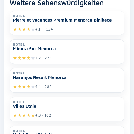
Weitere Sehenswürdigkeiten
HOTEL
Pierre et Vacances Premium Menorca Binibeca
★
★
★
★
★
4.1 · 1034
HOTEL
Minura Sur Menorca
★
★
★
★
★
4.2 · 2241
HOTEL
Naranjos Resort Menorca
★
★
★
★
★
4.4 · 289
HOTEL
Villas Etnia
★
★
★
★
★
4.8 · 162
HOTEL