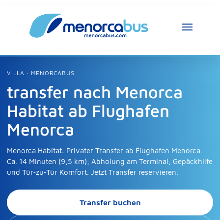
MenorcaBus Assistent
MenorcaBus Assistant
VILLA · MENORCABUS
transfer nach Menorca
Hallo, ich bin der Assistent von MenorcaBus. 
Habitat ab Flughafen
Wie kann ich helfen?
Menorca
Menorca Habitat: Privater Transfer ab Flughafen Menorca.
Ca. 14 Minuten (9,5 km), Abholung am Terminal, Gepäckhilfe
und Tür‑zu‑Tür Komfort. Jetzt Transfer reservieren.
Transfer buchen