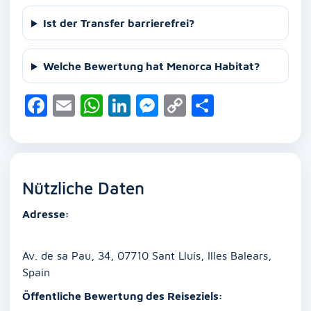
Ist der Transfer barrierefrei?
Welche Bewertung hat Menorca Habitat?
F
E
W
Li
M
C
T
a
m
h
n
e
o
ei
c
ai
at
k
ss
p
le
e
l
s
e
e
y
n
Nützliche Daten
b
A
dI
n
Li
o
p
n
g
n
Adresse:
o
p
er
k
k
Av. de sa Pau, 34, 07710 Sant Lluís, Illes Balears,
Spain
Öffentliche Bewertung des Reiseziels: