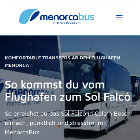
MenorcaBus Assistent
MenorcaBus Assistant
Hallo, ich bin der Assistent von MenorcaBus. 
KOMFORTABLE TRANSFERS AB DEM FLUGHAFEN
Wie kann ich helfen?
MENORCA
So kommst du vom
Flughafen zum Sol Falcó
So erreichst du das Sol Falcó in Cala'n Bosch
einfach, pünktlich und stressfrei mit
MenorcaBus.