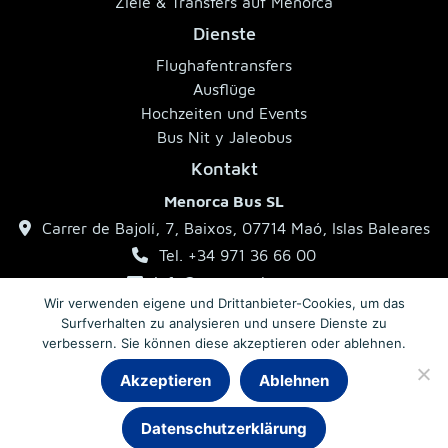
Ziele & Transfers auf Menorca
Dienste
Flughafentransfers
Ausflüge
Hochzeiten und Events
Bus Nit y Jaleobus
Kontakt
Menorca Bus SL
Carrer de Bajolí, 7, Baixos, 07714 Maó, Islas Baleares
Tel. +34 971 36 66 00
info@menorcabus.com
Wir verwenden eigene und Drittanbieter-Cookies, um das
Surfverhalten zu analysieren und unsere Dienste zu
verbessern. Sie können diese akzeptieren oder ablehnen.
Impressum
Datenschutzerklärung
Allgemeine Geschäftsbedingungen
Akzeptieren
Ablehnen
Chat
Datenschutzerklärung
© 2026 MenorcaBus · Reisebusse auf Menorca