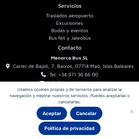
Servicios
Traslados aeropuerto
Excursiones
Bodas y eventos
Bus Nit y Jaleobus
Contacto
Menorca Bus SL
Carrer de Bajolí, 7, Baixos, 07714 Maó, Islas Baleares
Tel. +34 971 36 66 00
info@menorcabus.com
Usamos cookies propias y de terceros para analizar la
navegación y mejorar nuestros servicios. Puedes aceptarlas o
cancelarlas.
Aviso legal
Política de privacidad
Condiciones generales
Aceptar
Cancelar
Chat
Política de privacidad
© 2026 MenorcaBus · Autocares de Menorca