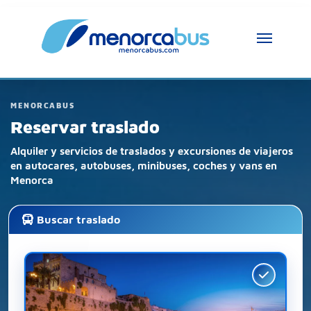
Asistente MenorcaBus
MenorcaBus Assistant
MENORCABUS
Hola, soy el asistente de MenorcaBus. ¿En 
qué puedo ayudarte?
Reservar traslado
Alquiler y servicios de traslados y excursiones de viajeros
en autocares, autobuses, minibuses, coches y vans en
Menorca
Buscar traslado