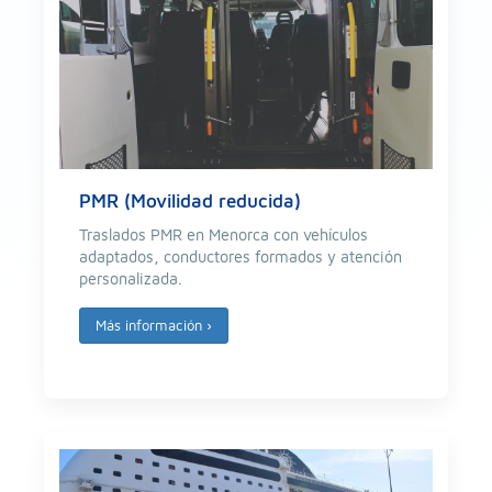
PMR (Movilidad reducida)
Traslados PMR en Menorca con vehículos
adaptados, conductores formados y atención
personalizada.
Más información
›