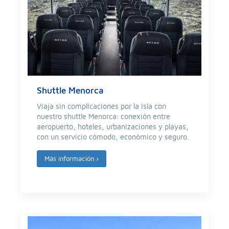
Shuttle Menorca
Viaja sin complicaciones por la isla con
nuestro shuttle Menorca: conexión entre
aeropuerto, hoteles, urbanizaciones y playas,
con un servicio cómodo, económico y seguro.
Más información
›