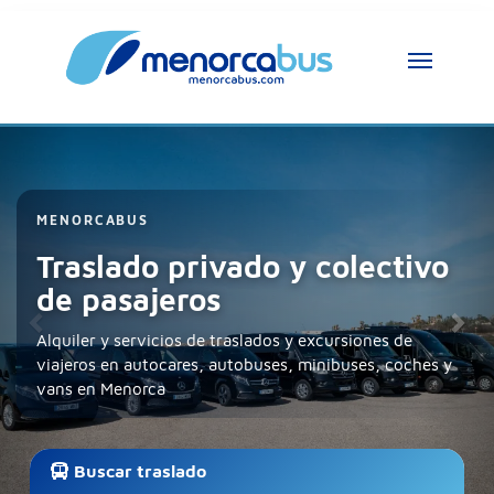
Anterior
Sig
Asistente MenorcaBus
MenorcaBus Assistant
MENORCABUS
Traslado privado y colectivo
Hola, soy el asistente de MenorcaBus. ¿En 
de pasajeros
qué puedo ayudarte?
Alquiler y servicios de traslados y excursiones de
viajeros en autocares, autobuses, minibuses, coches y
vans en Menorca
Buscar traslado