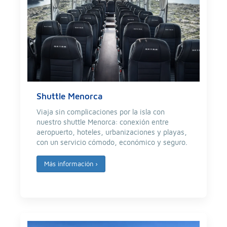
Shuttle Menorca
Viaja sin complicaciones por la isla con
nuestro shuttle Menorca: conexión entre
aeropuerto, hoteles, urbanizaciones y playas,
con un servicio cómodo, económico y seguro.
Más información
›