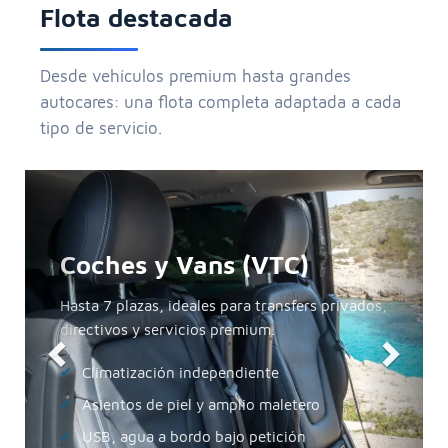
Flota destacada
Desde vehículos premium hasta grandes
autocares: una flota completa adaptada a cada
tipo de servicio.
Anterior
Siguie
Minibuses
La opción perfecta para grupos pequeños,
incentivos y excursiones privadas.
De 10 a 30 plazas
Climatización y audio guía
Acceso cómodo para calas y hoteles