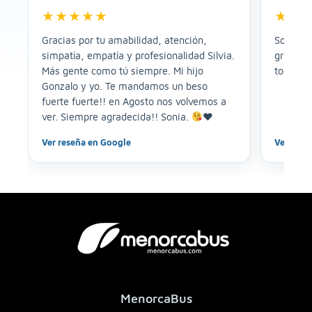
★★★★★
★★
Gracias por tu amabilidad, atención,
Solo pue
simpatía, empatía y profesionalidad Silvia.
gran equ
Más gente como tú siempre. Mi hijo
todos gr
Gonzalo y yo. Te mandamos un beso
fuerte fuerte!! en Agosto nos volvemos a
ver. Siempre agradecida!! Sonia.
♥️
Ver reseña en Google
Ver rese
MenorcaBus