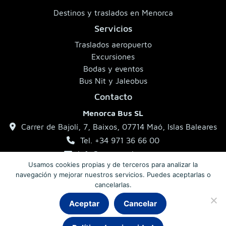
Destinos y traslados en Menorca
Servicios
Traslados aeropuerto
Excursiones
Bodas y eventos
Bus Nit y Jaleobus
Contacto
Menorca Bus SL
Carrer de Bajolí, 7, Baixos, 07714 Maó, Islas Baleares
Tel. +34 971 36 66 00
info@menorcabus.com
Usamos cookies propias y de terceros para analizar la
navegación y mejorar nuestros servicios. Puedes aceptarlas o
cancelarlas.
Aviso legal
Política de privacidad
Condiciones generales
Aceptar
Cancelar