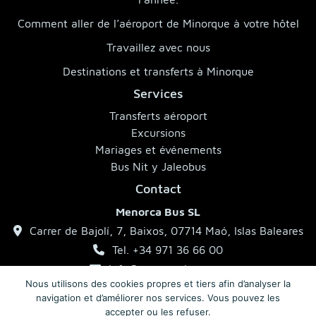
Comment aller de l’aéroport de Minorque à votre hôtel
Travaillez avec nous
Destinations et transferts à Minorque
Services
Transferts aéroport
Excursions
Mariages et événements
Bus Nit y Jaleobus
Contact
Menorca Bus SL
Carrer de Bajolí, 7, Baixos, 07714 Maó, Islas Baleares
Tel. +34 971 36 66 00
info@menorcabus.com
Nous utilisons des cookies propres et tiers afin d’analyser la
navigation et d’améliorer nos services. Vous pouvez les
accepter ou les refuser.