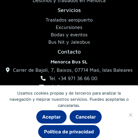
Destinos y traslados en Menorca
Servicios
Traslados aeropuerto
Excursiones
Bodas y eventos
Bus Nit y Jaleobus
Contacto
Menorca Bus SL
Carrer de Bajolí, 7, Baixos, 07714 Maó, Islas Baleares
Tel. +34 971 36 66 00
info@menorcabus.com
Usamos cookies propias y de terceros para analizar la
navegación y mejorar nuestros servicios. Puedes aceptarlas o
cancelarlas.
Aviso legal
Política de privacidad
Condiciones generales
Aceptar
Cancelar
Política de privacidad
© 2026 MenorcaBus · Autocares de Menorca