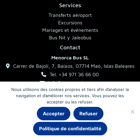
Services
Transferts aéroport
Excursions
Mariages et événements
Bus Nit y Jaleobus
Contact
Menorca Bus SL
Carrer de Bajolí, 7, Baixos, 07714 Maó, Islas Baleares
Tel. +34 971 36 66 00
info@menorcabus.com
Nous utilisons des cookies propres et tiers afin d’analyser la
navigation et d’améliorer nos services. Vous pouvez les
accepter ou les refuser.
Mentions légales
Politique de confidentialité
Conditions générales
Accepter
Refuser
Chat
Politique de confidentialité
© 2026 MenorcaBus · Autocars à Minorque