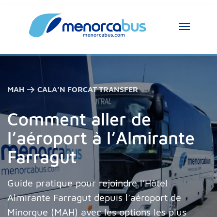
Assistant MenorcaBus
MenorcaBus Assistant
Bonjour, je suis l’assistant MenorcaBus. 
MAH → CALA’N FORCAT TRANSFER
Comment puis-je vous aider ?
Comment aller de
l’aéroport à l’Almirante
Farragut
Guide pratique pour rejoindre l’Hôtel
Almirante Farragut depuis l’aéroport de
Minorque (MAH) avec les options les plus