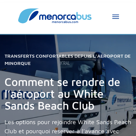
Assistant MenorcaBus
MenorcaBus Assistant
Bonjour, je suis l’assistant MenorcaBus. 
TRANSFERTS CONFORTABLES DEPUIS L’AÉROPORT DE
Comment puis-je vous aider ?
MINORQUE
Comment se rendre de
l’aéroport au White
Sands Beach Club
Les options pour rejoindre White Sands Beach
Club et pourquoi réserver à l’avance avec