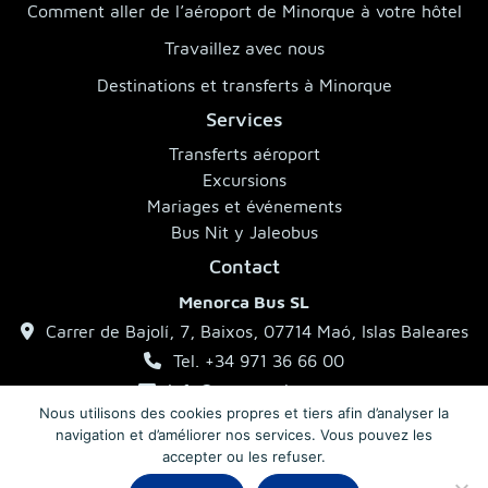
Comment aller de l’aéroport de Minorque à votre hôtel
Travaillez avec nous
Destinations et transferts à Minorque
Services
Transferts aéroport
Excursions
Mariages et événements
Bus Nit y Jaleobus
Contact
Menorca Bus SL
Carrer de Bajolí, 7, Baixos, 07714 Maó, Islas Baleares
Tel. +34 971 36 66 00
info@menorcabus.com
Nous utilisons des cookies propres et tiers afin d’analyser la
navigation et d’améliorer nos services. Vous pouvez les
accepter ou les refuser.