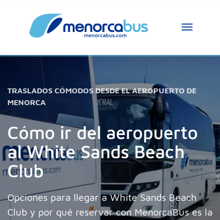
Asistente MenorcaBus
MenorcaBus Assistant
Hola, soy el asistente de MenorcaBus. ¿En 
TRASLADOS CÓMODOS DESDE EL AEROPUERTO DE
qué puedo ayudarte?
MENORCA
Cómo ir del aeropuerto
al White Sands Beach
Club
Opciones para llegar a White Sands Beach
Club y por qué reservar con MenorcaBus es la