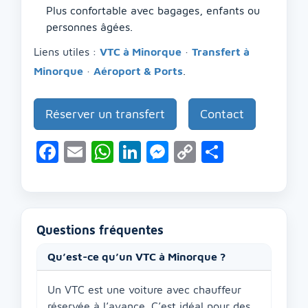
Plus confortable avec bagages, enfants ou
personnes âgées.
Liens utiles :
VTC à Minorque
·
Transfert à
Minorque
·
Aéroport & Ports
.
Réserver un transfert
Contact
Facebook
Email
WhatsApp
LinkedIn
Messenger
Copy
Partage
Link
Questions fréquentes
Qu’est-ce qu’un VTC à Minorque ?
Un VTC est une voiture avec chauffeur
réservée à l’avance. C’est idéal pour des