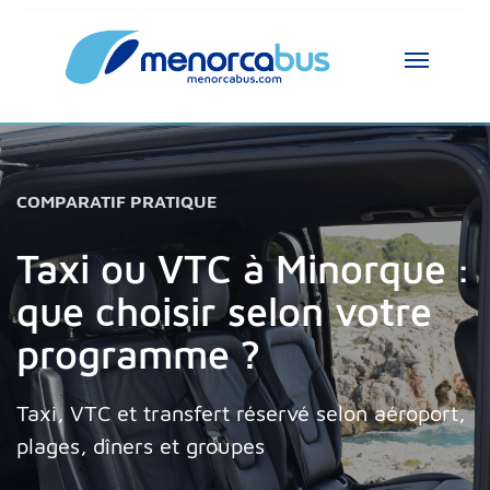
Assistant MenorcaBus
MenorcaBus Assistant
Bonjour, je suis l’assistant MenorcaBus. 
COMPARATIF PRATIQUE
Comment puis-je vous aider ?
Taxi ou VTC à Minorque :
que choisir selon votre
programme ?
Taxi, VTC et transfert réservé selon aéroport,
plages, dîners et groupes