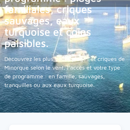
familiales, criques
sauvages, eaux
turquoise et coins
paisibles.
Découvrez les plus belles plages et criques de
Minorque selon le vent, l’accès et votre type
de programme : en famille, sauvages,
tranquilles ou aux eaux turquoise.