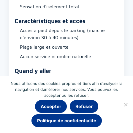
Sensation d’isolement total
Caractéristiques et accès
Accès à pied depuis le parking (marche
d’environ 30 à 40 minutes)
Plage large et ouverte
Aucun service ni ombre naturelle
Quand y aller
Bon choix avec
vent du sud
Nous utilisons des cookies propres et tiers afin d’analyser la
navigation et d’améliorer nos services. Vous pouvez les
Idéale si vous cherchez un calme absolu
accepter ou les refuser.
Recommandée d’éviter les jours de vent fort
Accepter
Refuser
Conseil :
l’accès demande un effort, mais c’est
parfait si vous voulez vraiment déconnecter.
Politique de confidentialité
Prévoyez de l’eau, de la nourriture et de la