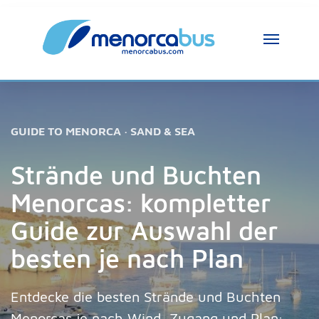
GUIDE TO MENORCA · SAND & SEA
MenorcaBus Assistent
MenorcaBus Assistant
Strände und Buchten
Menorcas: kompletter
Hallo, ich bin der Assistent von MenorcaBus. 
Wie kann ich helfen?
Guide zur Auswahl der
besten je nach Plan
Entdecke die besten Strände und Buchten
Menorcas je nach Wind, Zugang und Plan: