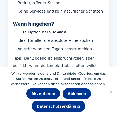
Breiter, offener Strand
Keine Services und kein natürlicher Schatten
Wann hingehen?
Gute Option bei
Südwind
Ideal für alle, die absolute Ruhe suchen
An sehr windigen Tagen besser meiden
Tipp:
Der Zugang ist anspruchsvoller, aber
perfekt, wenn du komplett abschalten willst.
Nimm Wasser, Essen und Sonnenschutz mit –
Wir verwenden eigene und Drittanbieter-Cookies, um das
Surfverhalten zu analysieren und unsere Dienste zu
es gibt keine Services vor Ort.
verbessern. Sie können diese akzeptieren oder ablehnen.
Akzeptieren
Ablehnen
Strände im Osten: gut
Chat
Datenschutzerklärung
erreichbar und
familienfreundlich