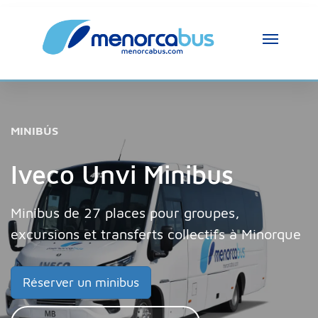
MINIBÚS
Iveco Unvi Minibus
Minibus de 27 places pour groupes,
excursions et transferts collectifs à Minorque
Réserver un minibus