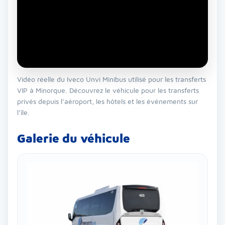
Vidéo réelle du Iveco Unvi Minibus utilisé pour les transferts
VIP à Minorque. Découvrez le véhicule pour les transferts
privés depuis l’aéroport, les hôtels et les événements sur
l’île.
Galerie du véhicule