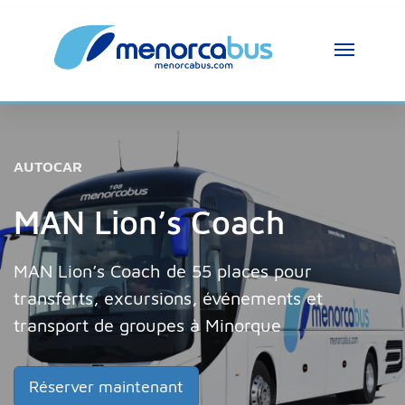
AUTOCAR
MAN Lion’s Coach
MAN Lion’s Coach de 55 places pour
transferts, excursions, événements et
transport de groupes à Minorque
Réserver maintenant