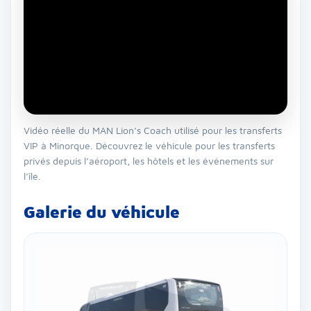
Vidéo réelle du MAN Lion’s Coach utilisé pour les transferts
VIP à Minorque. Découvrez le véhicule pour les transferts
privés depuis l’aéroport, les hôtels et les événements sur
l’île.
Galerie du véhicule