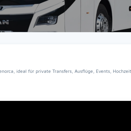
enorca, ideal für private Transfers, Ausflüge, Events, Hoch