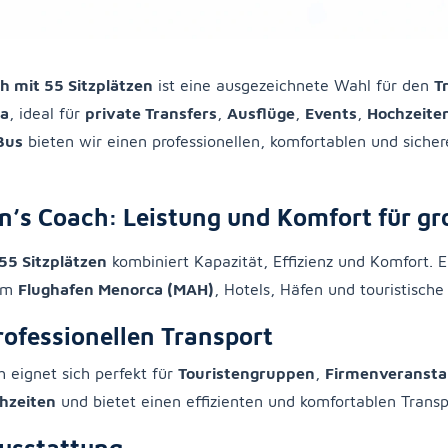
h mit 55 Sitzplätzen
ist eine ausgezeichnete Wahl für den
T
ca
, ideal für
private Transfers
,
Ausflüge
,
Events
,
Hochzeite
Bus
bieten wir einen professionellen, komfortablen und sicher
’s Coach: Leistung und Komfort für g
55 Sitzplätzen
kombiniert Kapazität, Effizienz und Komfort. Er
vom
Flughafen Menorca (MAH)
, Hotels, Häfen und touristische
professionellen Transport
 eignet sich perfekt für
Touristengruppen
,
Firmenveransta
hzeiten
und bietet einen effizienten und komfortablen Transp
usstattung