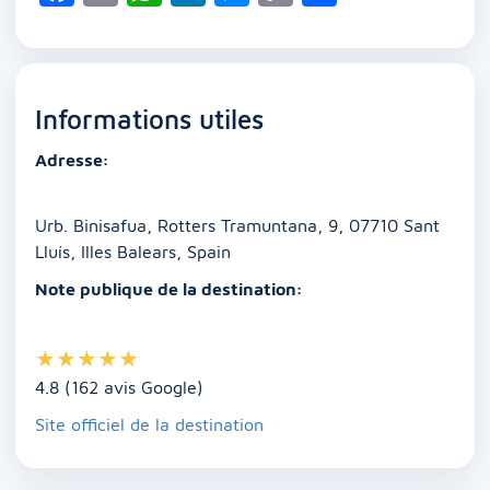
a
m
h
n
e
o
ar
c
ai
at
k
ss
p
ta
e
l
s
e
e
y
g
Informations utiles
b
A
dI
n
Li
er
o
p
n
g
n
Adresse:
o
p
er
k
k
Urb. Binisafua, Rotters Tramuntana, 9, 07710 Sant
Lluís, Illes Balears, Spain
Note publique de la destination:
★
★
★
★
★
4.8 (162 avis Google)
Site officiel de la destination