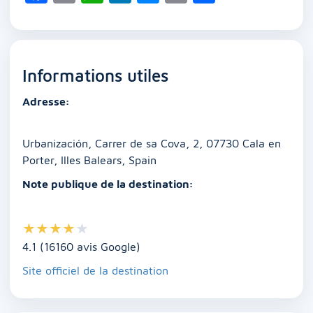
a
m
h
n
e
o
ar
c
ai
at
k
ss
p
ta
e
l
s
e
e
y
g
Informations utiles
b
A
dI
n
Li
er
o
p
n
g
n
Adresse:
o
p
er
k
k
Urbanización, Carrer de sa Cova, 2, 07730 Cala en
Porter, Illes Balears, Spain
Note publique de la destination:
★
★
★
★
★
4.1 (16160 avis Google)
Site officiel de la destination