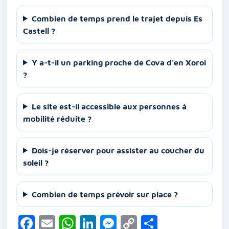
Combien de temps prend le trajet depuis Es
Castell ?
Y a-t-il un parking proche de Cova d'en Xoroi
?
Le site est-il accessible aux personnes à
mobilité réduite ?
Dois-je réserver pour assister au coucher du
soleil ?
Combien de temps prévoir sur place ?
F
E
W
Li
M
C
P