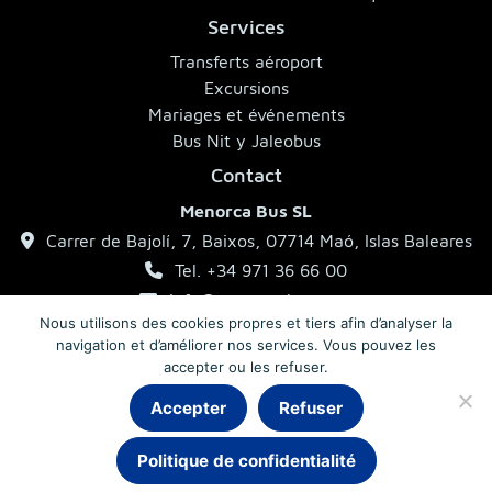
Services
Transferts aéroport
Excursions
Mariages et événements
Bus Nit y Jaleobus
Contact
Menorca Bus SL
Carrer de Bajolí, 7, Baixos, 07714 Maó, Islas Baleares
Tel. +34 971 36 66 00
info@menorcabus.com
Nous utilisons des cookies propres et tiers afin d’analyser la
navigation et d’améliorer nos services. Vous pouvez les
accepter ou les refuser.
Mentions légales
Politique de confidentialité
Conditions générales
Accepter
Refuser
Politique de confidentialité
© 2026 MenorcaBus · Autocars à Minorque