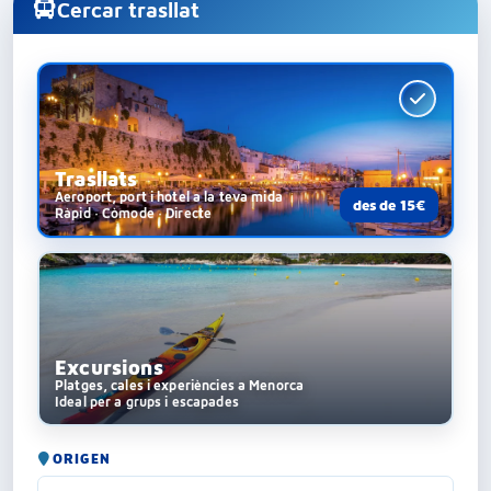
Cercar trasllat
Trasllats
Aeroport, port i hotel a la teva mida
des de 15€
Ràpid · Còmode · Directe
Excursions
Platges, cales i experiències a Menorca
Ideal per a grups i escapades
ORIGEN