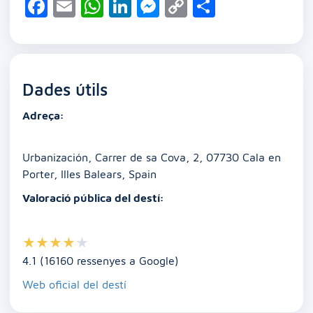
F
E
W
Li
M
C
C
a
m
h
n
e
o
o
c
ai
at
k
ss
p
m
e
l
s
e
e
y
p
Dades útils
b
A
dI
n
Li
ar
o
p
n
g
n
te
Adreça:
o
p
er
k
ix
k
Urbanización, Carrer de sa Cova, 2, 07730 Cala en
Porter, Illes Balears, Spain
Valoració pública del destí:
★
★
★
★
★
4.1 (16160 ressenyes a Google)
Web oficial del destí