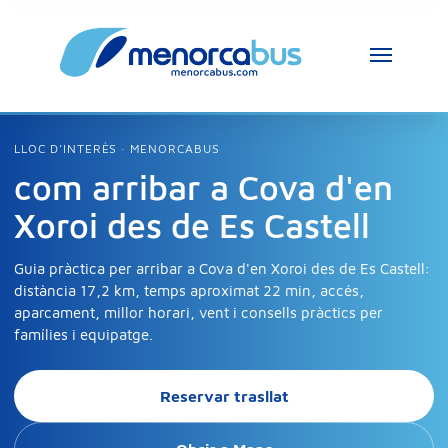
Assistent MenorcaBus
LLOC D’INTERÈS · MENORCABUS
MenorcaBus Assistant
com arribar a Cova d'en
Xoroi des de Es Castell
Hola, soc l’assistent de MenorcaBus. En què 
et puc ajudar?
Guia pràctica per arribar a Cova d'en Xoroi des de Es Castell:
distància 17,2 km, temps aproximat 22 min, accés,
aparcament, millor horari, vent i consells pràctics per
famílies i equipatge.
Reservar trasllat