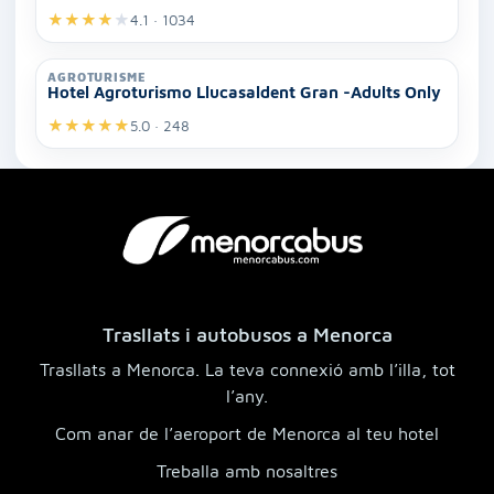
★
★
★
★
★
4.1 · 1034
AGROTURISME
Hotel Agroturismo Llucasaldent Gran -Adults Only
★
★
★
★
★
5.0 · 248
Trasllats i autobusos a Menorca
Trasllats a Menorca. La teva connexió amb l’illa, tot
l’any.
Com anar de l’aeroport de Menorca al teu hotel
Treballa amb nosaltres