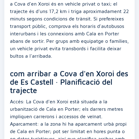
a Cova d'en Xoroi és en vehicle privat o taxi; el
trajecte és d'uns 17,2 km i triga aproximadament 22
minuts segons condicions de trànsit. Si prefereixes
transport públic, comprova els horaris d'autobusos
interurbans i les connexions amb Cala en Porter
abans de sortir. Per grups amb equipatge o famílies,
un vehicle privat evita transbords i facilita deixar
bultos a l'arribada.
com arribar a Cova d'en Xoroi des
de Es Castell · Planificació del
trajecte
Accés: La Cova d'en Xoroi està situada a la
urbanització de Cala en Porter; els darrers metres
impliquen carrerons i accessos de veïnat.
Aparcament: a la zona hi ha aparcament urbà propi
de Cala en Porter; pot ser limitat en hores punta o
en dates turístiques, així que planifica arribar amb