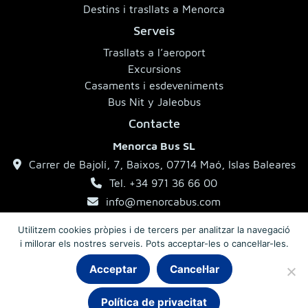
Destins i trasllats a Menorca
Serveis
Trasllats a l’aeroport
Excursions
Casaments i esdeveniments
Bus Nit y Jaleobus
Contacte
Menorca Bus SL
Carrer de Bajolí, 7, Baixos, 07714 Maó, Islas Baleares
Tel. +34 971 36 66 00
info@menorcabus.com
Utilitzem cookies pròpies i de tercers per analitzar la navegació
i millorar els nostres serveis. Pots acceptar-les o cancel·lar-les.
Aviso legal
Política de privacitat
Condicions generals
Acceptar
Cancel·lar
Chat
Política de privacitat
© 2026 MenorcaBus · Autocars de Menorca