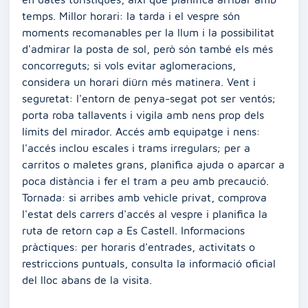
temps. Millor horari: la tarda i el vespre són
moments recomanables per la llum i la possibilitat
d'admirar la posta de sol, però són també els més
concorreguts; si vols evitar aglomeracions,
considera un horari diürn més matinera. Vent i
seguretat: l'entorn de penya-segat pot ser ventós;
porta roba tallavents i vigila amb nens prop dels
límits del mirador. Accés amb equipatge i nens:
l'accés inclou escales i trams irregulars; per a
carritos o maletes grans, planifica ajuda o aparcar a
poca distància i fer el tram a peu amb precaució.
Tornada: si arribes amb vehicle privat, comprova
l'estat dels carrers d'accés al vespre i planifica la
ruta de retorn cap a Es Castell. Informacions
pràctiques: per horaris d'entrades, activitats o
restriccions puntuals, consulta la informació oficial
del lloc abans de la visita.