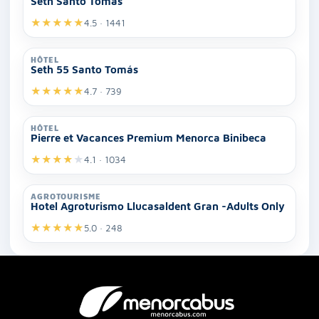
Seth Santo Tomás
★
★
★
★
★
4.5 · 1441
HÔTEL
Seth 55 Santo Tomás
★
★
★
★
★
4.7 · 739
HÔTEL
Pierre et Vacances Premium Menorca Binibeca
★
★
★
★
★
4.1 · 1034
AGROTOURISME
Hotel Agroturismo Llucasaldent Gran -Adults Only
★
★
★
★
★
5.0 · 248