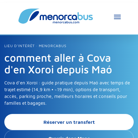
Assistant MenorcaBus
LIEU D’INTÉRÊT · MENORCABUS
MenorcaBus Assistant
comment aller à Cova
d'en Xoroi depuis Maó
Bonjour, je suis l’assistant MenorcaBus. 
Comment puis-je vous aider ?
Cova d'en Xoroi : guide pratique depuis Maó avec temps de
trajet estimé (14,9 km • ~19 min), options de transport,
accès, parking proche, meilleurs horaires et conseils pour
familles et bagages.
Réserver un transfert