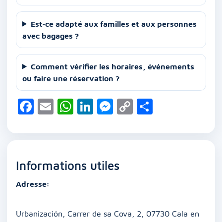
Est‑ce adapté aux familles et aux personnes
avec bagages ?
Comment vérifier les horaires, événements
ou faire une réservation ?
F
E
W
Li
M
C
P
a
m
h
n
e
o
ar
c
ai
at
k
ss
p
ta
e
l
s
e
e
y
g
Informations utiles
b
A
dI
n
Li
er
o
p
n
g
n
Adresse:
o
p
er
k
k
Urbanización, Carrer de sa Cova, 2, 07730 Cala en