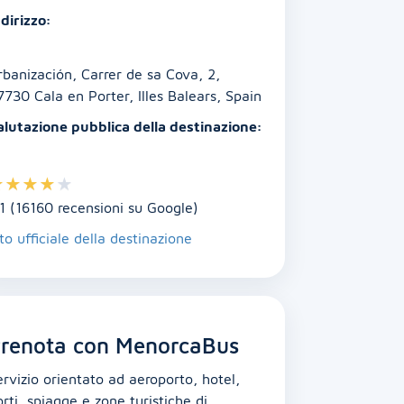
dirizzo:
rbanización, Carrer de sa Cova, 2,
7730 Cala en Porter, Illes Balears, Spain
alutazione pubblica della destinazione:
★
★
★
★
★
.1 (16160 recensioni su Google)
to ufficiale della destinazione
renota con MenorcaBus
ervizio orientato ad aeroporto, hotel,
rti, spiagge e zone turistiche di