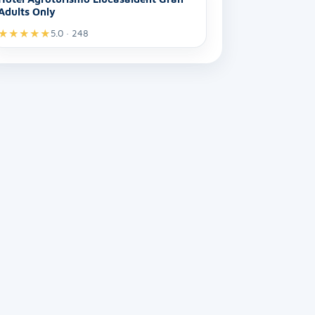
Adults Only
★
★
★
★
★
5.0 · 248