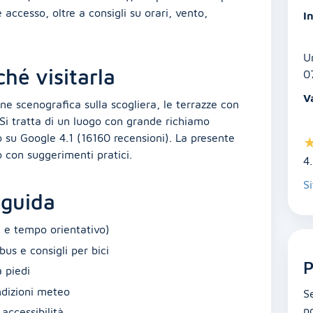
 accesso, oltre a consigli su orari, vento,
In
U
ché visitarla
0
V
ne scenografica sulla scogliera, le terrazze con
 Si tratta di un luogo con grande richiamo
o su Google 4.1 (16160 recensioni). La presente
ó con suggerimenti pratici.
4
Si
 guida
a e tempo orientativo)
bus e consigli per bici
P
 piedi
ondizioni meteo
S
po
accessibilità