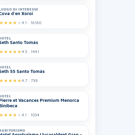
LUOGO DI INTERESSE
Cova d'en Xoroi
★
★
★
★
★
4.1 · 16160
HOTEL
Seth Santo Tomás
★
★
★
★
★
4.5 · 1441
HOTEL
Seth 55 Santo Tomás
★
★
★
★
★
4.7 · 739
HOTEL
Pierre et Vacances Premium Menorca
Binibeca
★
★
★
★
★
4.1 · 1034
AGRITURISMO
Hotel Agroturismo Llucasaldent Gran -