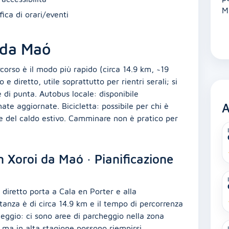
M
ica di orari/eventi
 da Maó
rcorso è il modo più rapido (circa 14.9 km, ~19
 e diretto, utile soprattutto per rientri serali; si
re di punta. Autobus locale: disponibile
A
ate aggiornate. Bicicletta: possibile per chi è
 e del caldo estivo. Camminare non è pratico per
 Xoroi da Maó · Pianificazione
 diretto porta a Cala en Porter e alla
stanza è di circa 14.9 km e il tempo di percorrenza
heggio: ci sono aree di parcheggio nella zona
, ma in alta stagione possono riempirsi