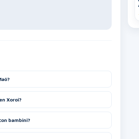
Maó?
'en Xoroi?
 con bambini?