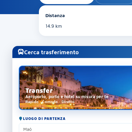
Distanza
14.9 km
Cerca trasferimento
Transfer
Aeroporto, porto e hotel su misura per te
Rapido · Comodo · Diretto
LUOGO DI PARTENZA