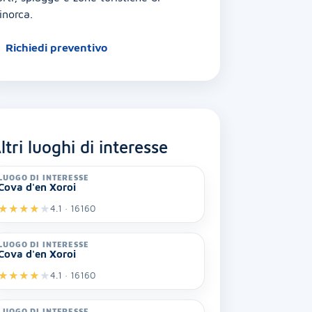
inorca.
Richiedi preventivo
ltri luoghi di interesse
LUOGO DI INTERESSE
Cova d'en Xoroi
★
★
★
★
★
4.1 · 16160
LUOGO DI INTERESSE
Cova d'en Xoroi
★
★
★
★
★
4.1 · 16160
LUOGO DI INTERESSE