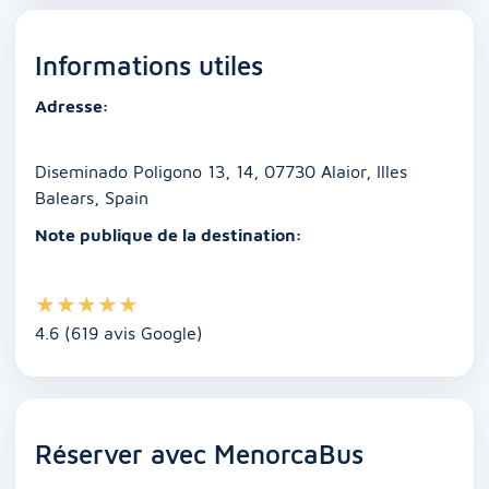
c
ai
at
k
ss
p
ta
e
l
s
e
e
y
g
Informations utiles
b
A
dI
n
Li
er
o
p
n
g
n
Adresse:
o
p
er
k
k
Diseminado Poligono 13, 14, 07730 Alaior, Illes
Balears, Spain
Note publique de la destination:
★
★
★
★
★
4.6 (619 avis Google)
Réserver avec MenorcaBus