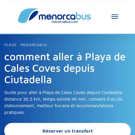
Assistant MenorcaBus
MenorcaBus Assistant
PLAGE · MENORCABUS
comment aller à Playa de
Bonjour, je suis l’assistant MenorcaBus. 
Cales Coves depuis
Comment puis-je vous aider ?
Ciutadella
Guide pour aller à Playa de Cales Coves depuis Ciutadella :
distance 36,5 km, temps estimé 46 min, conseils d'accès,
stationnement, meilleur horaire et recommandations
pratiques.
Réserver un transfert