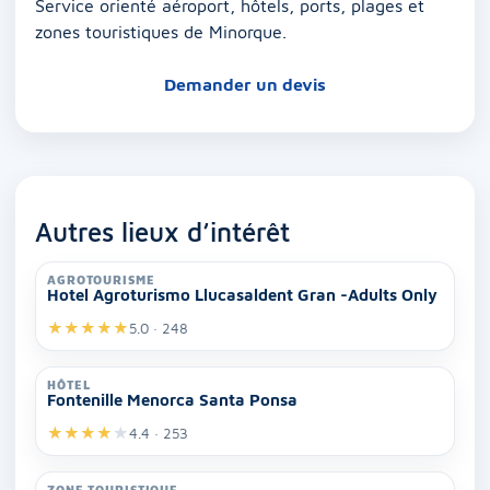
Service orienté aéroport, hôtels, ports, plages et
zones touristiques de Minorque.
Demander un devis
Autres lieux d’intérêt
AGROTOURISME
Hotel Agroturismo Llucasaldent Gran -Adults Only
★
★
★
★
★
5.0 · 248
HÔTEL
Fontenille Menorca Santa Ponsa
★
★
★
★
★
4.4 · 253
ZONE TOURISTIQUE