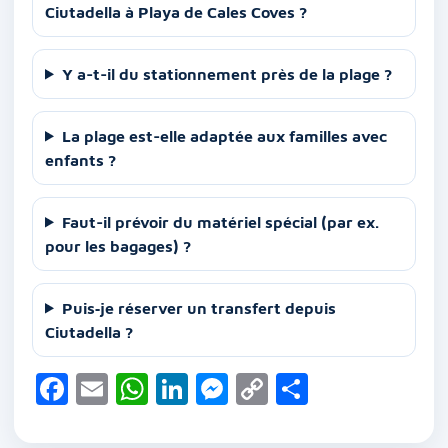
Ciutadella à Playa de Cales Coves ?
Y a-t-il du stationnement près de la plage ?
La plage est-elle adaptée aux familles avec
enfants ?
Faut-il prévoir du matériel spécial (par ex.
pour les bagages) ?
Puis‑je réserver un transfert depuis
Ciutadella ?
F
E
W
Li
M
C
P
a
m
h
n
e
o
ar