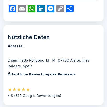
F
E
W
Li
M
C
T
a
m
h
n
e
o
ei
c
ai
at
k
ss
p
le
e
l
s
e
e
y
n
Nützliche Daten
b
A
dI
n
Li
o
p
n
g
n
Adresse:
o
p
er
k
k
Diseminado Poligono 13, 14, 07730 Alaior, Illes
Balears, Spain
Öffentliche Bewertung des Reiseziels:
★
★
★
★
★
4.6 (619 Google-Bewertungen)