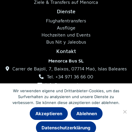
Ziele & Transfers auf Menorca
Dienste
Flughafentransfers
Ausflüge
Hochzeiten und Events
Bus Nit y Jaleobus
Kontakt
Menorca Bus SL
Carrer de Bajolí, 7, Baixos, 07714 Maó, Islas Baleares
Tel. +34 971 36 66 00
info@menorcabus.com
Wir verwenden eigene und Drittanbieter-Cookies, um das
Surfverhalten zu analysieren und unsere Dienste zu
verbessern. Sie können diese akzeptieren oder ablehnen.
Impressum
Datenschutzerklärung
Allgemeine Geschäftsbedingungen
Akzeptieren
Ablehnen
Datenschutzerklärung
© 2026 MenorcaBus · Reisebusse auf Menorca