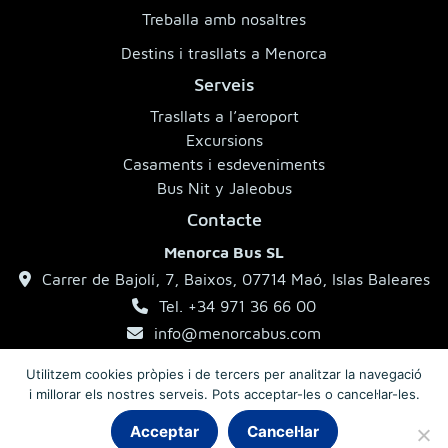
Treballa amb nosaltres
Destins i trasllats a Menorca
Serveis
Trasllats a l’aeroport
Excursions
Casaments i esdeveniments
Bus Nit y Jaleobus
Contacte
Menorca Bus SL
Carrer de Bajolí, 7, Baixos, 07714 Maó, Islas Baleares
Tel. +34 971 36 66 00
info@menorcabus.com
Utilitzem cookies pròpies i de tercers per analitzar la navegació
i millorar els nostres serveis. Pots acceptar-les o cancel·lar-les.
Aviso legal
Política de privacitat
Condicions generals
Acceptar
Cancel·lar