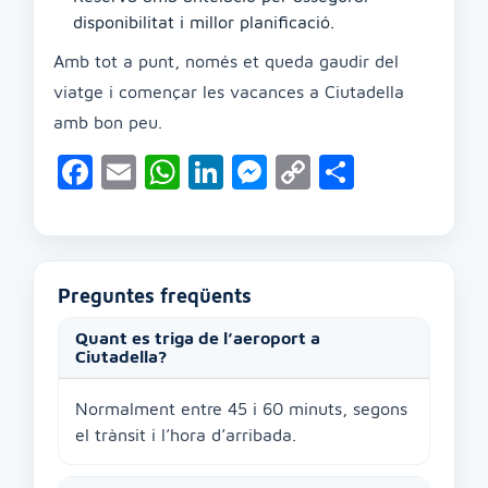
disponibilitat i millor planificació.
Amb tot a punt, només et queda gaudir del
viatge i començar les vacances a Ciutadella
amb bon peu.
Facebook
Email
WhatsApp
LinkedIn
Messenger
Copy
Compart
Link
Preguntes freqüents
Quant es triga de l’aeroport a
Ciutadella?
Normalment entre 45 i 60 minuts, segons
el trànsit i l’hora d’arribada.