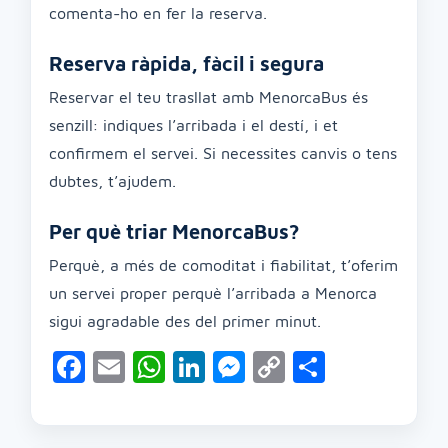
comenta-ho en fer la reserva.
Reserva ràpida, fàcil i segura
Reservar el teu trasllat amb MenorcaBus és
senzill: indiques l’arribada i el destí, i et
confirmem el servei. Si necessites canvis o tens
dubtes, t’ajudem.
Per què triar MenorcaBus?
Perquè, a més de comoditat i fiabilitat, t’oferim
un servei proper perquè l’arribada a Menorca
sigui agradable des del primer minut.
Facebook
Email
WhatsApp
LinkedIn
Messenger
Copy
Compart
Link