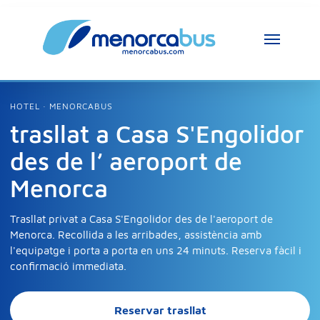
Assistent MenorcaBus
MenorcaBus Assistant
HOTEL · MENORCABUS
trasllat a Casa S'Engolidor
Hola, soc l’assistent de MenorcaBus. En què 
des de l’ aeroport de
et puc ajudar?
Menorca
Trasllat privat a Casa S'Engolidor des de l'aeroport de
Menorca. Recollida a les arribades, assistència amb
l'equipatge i porta a porta en uns 24 minuts. Reserva fàcil i
confirmació immediata.
Reservar trasllat