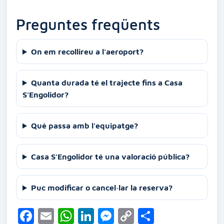
Preguntes freqüents
On em recollireu a l'aeroport?
Quanta durada té el trajecte fins a Casa
S'Engolidor?
Què passa amb l'equipatge?
Casa S'Engolidor té una valoració pública?
Puc modificar o cancel·lar la reserva?
F
E
W
Li
M
C
C