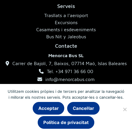
Serveis
Trasllats a l’aeroport
Excursions
Casaments i esdeveniments
Bus Nit y Jaleobus
Contacte
Menorca Bus SL
Carrer de Bajolí, 7, Baixos, 07714 Maó, Islas Baleares
Tel. +34 971 36 66 00
info@menorcabus.com
Utilitzem cookies pròpies i de tercers per analitzar la navegació
i millorar els nostres serveis. Pots acceptar-les o cancel·lar-les.
Aviso legal
Política de privacitat
Condicions generals
Acceptar
Cancel·lar
Chat
Política de privacitat
© 2026 MenorcaBus · Autocars de Menorca