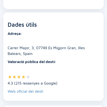
a
m
h
n
e
o
o
c
ai
at
k
ss
p
m
e
l
s
e
e
y
p
Dades útils
b
A
dI
n
Li
ar
o
p
n
g
n
te
Adreça:
o
p
er
k
ix
k
Carrer Major, 3, 07749 Es Migjorn Gran, Illes
Balears, Spain
Valoració pública del destí:
★
★
★
★
★
4.3 (215 ressenyes a Google)
Web oficial del destí