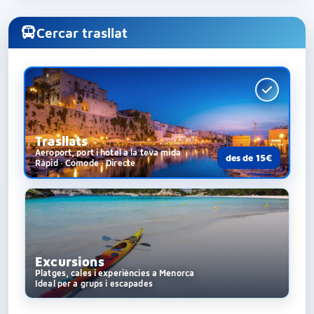
Cercar trasllat
Trasllats
Aeroport, port i hotel a la teva mida
des de 15€
Ràpid · Còmode · Directe
Excursions
Platges, cales i experiències a Menorca
Ideal per a grups i escapades