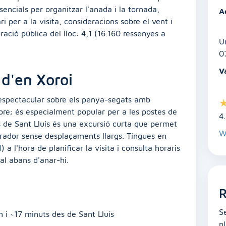
sencials per organitzar l'anada i la tornada,
A
i per a la visita, consideracions sobre el vent i
ració pública del lloc: 4,1 (16.160 ressenyes a
U
0
V
 d'en Xoroi
espectacular sobre els penya-segats amb
pre; és especialment popular per a les postes de
4
s de Sant Lluís és una excursió curta que permet
W
mirador sense desplaçaments llargs. Tingues en
) a l'hora de planificar la visita i consulta horaris
al abans d'anar-hi.
R
S
m i ~17 minuts des de Sant Lluís
p