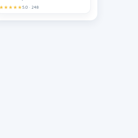
★
★
★
★
★
5.0 · 248