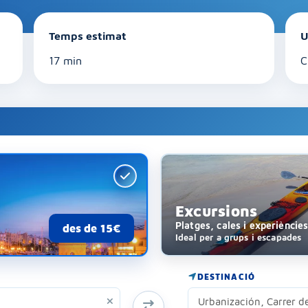
Temps estimat
U
17 min
C
Excursions
Platges, cales i experièncie
des de 15€
Ideal per a grups i escapades
DESTINACIÓ
INTERCANVIAR ORIGEN I DESTÍ