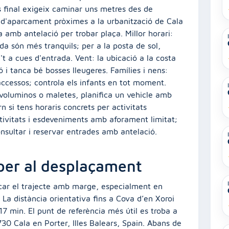
és final exigeix caminar uns metres des de
 d'aparcament pròximes a la urbanització de Cala
 amb antelació per trobar plaça. Millor horari:
rda són més tranquils; per a la posta de sol,
't a cues d'entrada. Vent: la ubicació a la costa
 i tanca bé bosses lleugeres. Famílies i nens:
accessos; controla els infants en tot moment.
 voluminos o maletes, planifica un vehicle amb
n si tens horaris concrets per activitats
activitats i esdeveniments amb aforament limitat;
nsultar i reservar entrades amb antelació.
 per al desplaçament
ficar el trajecte amb marge, especialment en
 La distància orientativa fins a Cova d’en Xoroi
17 min. El punt de referència més útil es troba a
30 Cala en Porter, Illes Balears, Spain. Abans de