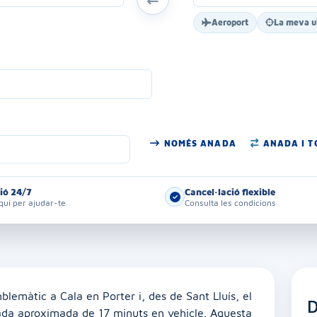
Aeroport
La meva u
NOMÉS ANADA
ANADA I 
ió 24/7
Cancel·lació flexible
uí per ajudar-te
Consulta les condicions
emàtic a Cala en Porter i, des de Sant Lluís, el
D
ada aproximada de 17 minuts en vehicle. Aquesta