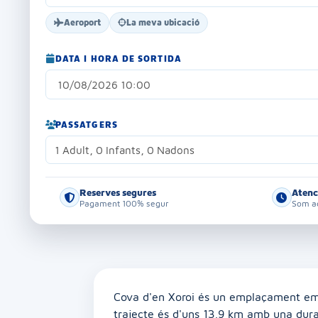
Aeroport
La meva ubicació
DATA I HORA DE SORTIDA
PASSATGERS
1 Adult, 0 Infants, 0 Nadons
Reserves segures
Atenc
Pagament 100% segur
Som aq
Cova d'en Xoroi és un emplaçament embl
trajecte és d'uns 13,9 km amb una dur