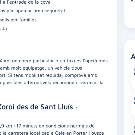
i a l'entrada de la cova
ns per aparcar amb seguretat
sells per famílies
ada
s
A
Xoroi un cotxe particular o un taxi és l'opció més
s amb molt equipatge, un vehicle tipus
ort. Si tens mobilitat reduïda, comprova amb
a i possibles alternatives; recomanem verificar la
oroi des de Sant Lluís ·
,9 km i 17 minuts en condicions normals de
x la carretera local cap a Cala en Porter i busca