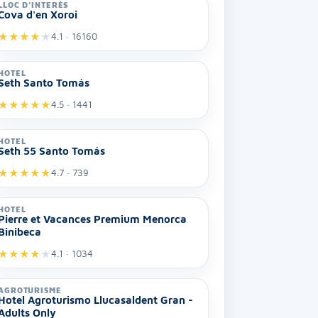
LLOC D’INTERÈS
Cova d'en Xoroi
★
★
★
★
★
4.1 · 16160
HOTEL
Seth Santo Tomás
★
★
★
★
★
4.5 · 1441
HOTEL
Seth 55 Santo Tomás
★
★
★
★
★
4.7 · 739
HOTEL
Pierre et Vacances Premium Menorca
Binibeca
★
★
★
★
★
4.1 · 1034
AGROTURISME
Hotel Agroturismo Llucasaldent Gran -
Adults Only