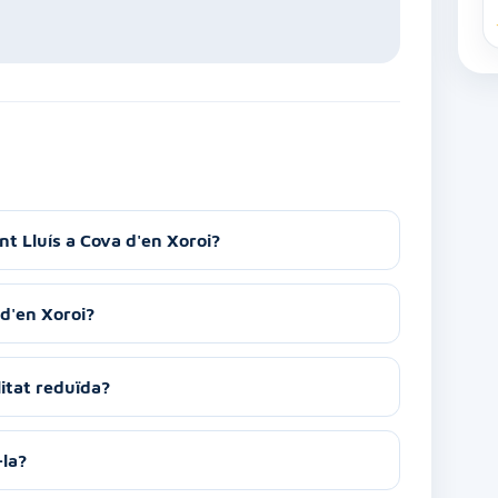
nt Lluís a Cova d'en Xoroi?
d'en Xoroi?
itat reduïda?
-la?