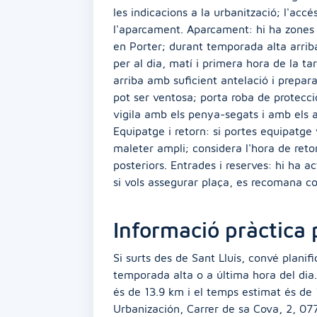
les indicacions a la urbanització; l'acc
l'aparcament. Aparcament: hi ha zones
en Porter; durant temporada alta arriba
per al dia, matí i primera hora de la ta
arriba amb suficient antelació i prepara
pot ser ventosa; porta roba de protecció
vigila amb els penya-segats i amb els 
Equipatge i retorn: si portes equipatge
maleter ampli; considera l'hora de retor
posteriors. Entrades i reserves: hi ha 
si vols assegurar plaça, es recomana co
Informació pràctica
Si surts des de Sant Lluís, convé plani
temporada alta o a última hora del dia.
és de 13.9 km i el temps estimat és de 
Urbanización, Carrer de sa Cova, 2, 077