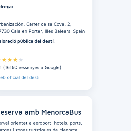
dreça:
rbanización, Carrer de sa Cova, 2,
7730 Cala en Porter, Illes Balears, Spain
aloració pública del destí:
★
★
★
★
★
.1 (16160 ressenyes a Google)
eb oficial del destí
eserva amb MenorcaBus
ervei orientat a aeroport, hotels, ports,
latges i zones turístiques de Menorca.