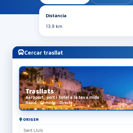
Distància
13.9 km
Cercar trasllat
Trasllats
Aeroport, port i hotel a la teva mida
Ràpid · Còmode · Directe
ORIGEN