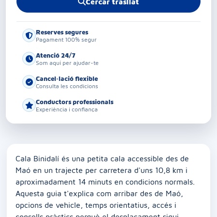
Cercar trasllat
Reserves segures
Pagament 100% segur
Atenció 24/7
Som aquí per ajudar-te
Cancel·lació flexible
Consulta les condicions
Conductors professionals
Experiència i confiança
Cala Binidalí és una petita cala accessible des de
Maó en un trajecte per carretera d'uns 10,8 km i
aproximadament 14 minuts en condicions normals.
Aquesta guia t'explica com arribar des de Maó,
opcions de vehicle, temps orientatius, accés i
consells pràctics perquè el desplaçament sigui