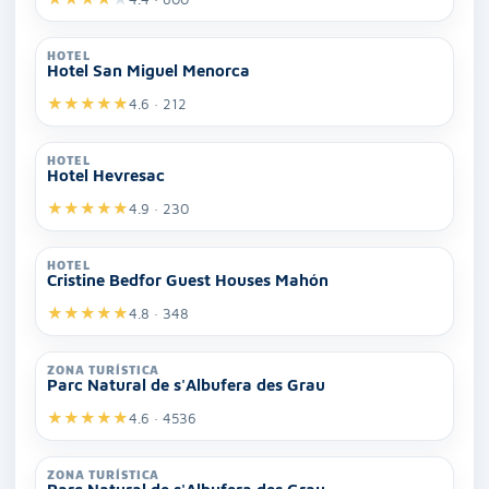
HOTEL
Hotel San Miguel Menorca
★
★
★
★
★
4.6 · 212
HOTEL
Hotel Hevresac
★
★
★
★
★
4.9 · 230
HOTEL
Cristine Bedfor Guest Houses Mahón
★
★
★
★
★
4.8 · 348
ZONA TURÍSTICA
Parc Natural de s'Albufera des Grau
★
★
★
★
★
4.6 · 4536
ZONA TURÍSTICA