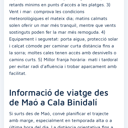
retards mínims en punts d'accés a les platges. 3)
Vent i mar: comprova les condicions
meteorològiques el mateix dia; matins calmats
solen oferir un mar més tranquil, mentre que vents
sostinguts poden fer la mar més remoguda. 4)
Equipament i seguretat: porta aigua, protecció solar
i calçat còmode per caminar curta distància fins a
la sorra; moltes cales tenen accés amb desnivells o
camins curts. 5) Millor franja horària: matí i tardoral
per evitar radi d'afluència i trobar aparcament amb
facilitat.
Informació de viatge des
de Maó a Cala Binidalí
Si surts des de Maó, convé planificar el trajecte
amb marge, especialment en temporada alta o a
última hora del dia. La distància orientativa fins a