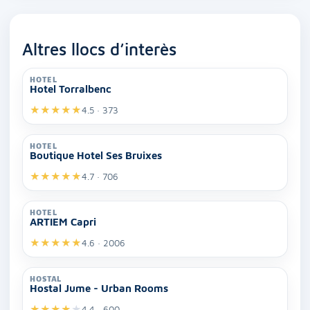
Altres llocs d’interès
HOTEL
Hotel Torralbenc
★
★
★
★
★
4.5 · 373
HOTEL
Boutique Hotel Ses Bruixes
★
★
★
★
★
4.7 · 706
HOTEL
ARTIEM Capri
★
★
★
★
★
4.6 · 2006
HOSTAL
Hostal Jume - Urban Rooms
★
★
★
★
★
4.4 · 600