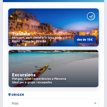
Trasllats
Aeroport, port i hotel a la teva mida
des de 15€
Ràpid · Còmode · Directe
Excursions
Platges, cales i experiències a Menorca
Ideal per a grups i escapades
ORIGEN