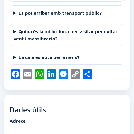
Es pot arribar amb transport públic?
Quina és la millor hora per visitar per evitar
vent i massificació?
La cala és apta per a nens?
F
E
W
Li
M
C
C
a
m
h
n
e
o
o
c
ai
at
k
ss
p
m
e
l
s
e
e
y
p
Dades útils
b
A
dI
n
Li
ar
o
p
n
g
n
te
Adreça:
o
p
er
k
ix