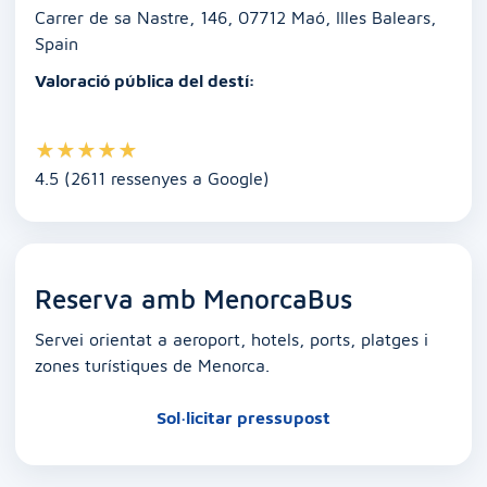
k
Carrer de sa Nastre, 146, 07712 Maó, Illes Balears,
Spain
Valoració pública del destí:
★
★
★
★
★
4.5 (2611 ressenyes a Google)
Reserva amb MenorcaBus
Servei orientat a aeroport, hotels, ports, platges i
zones turístiques de Menorca.
Sol·licitar pressupost