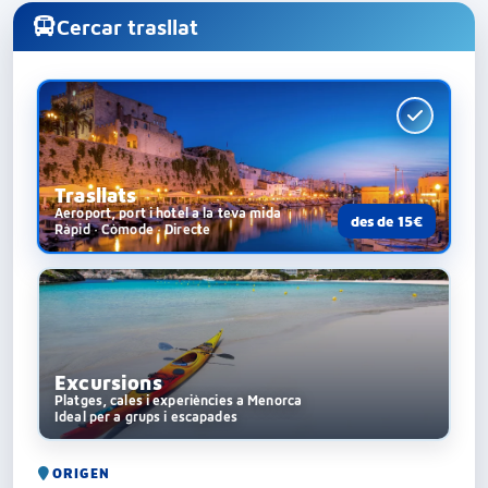
Cercar trasllat
Trasllats
Aeroport, port i hotel a la teva mida
des de 15€
Ràpid · Còmode · Directe
Excursions
Platges, cales i experiències a Menorca
Ideal per a grups i escapades
ORIGEN