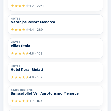
★
★
★
★
★
4.2 · 2241
HOTEL
Naranjos Resort Menorca
★
★
★
★
★
4.4 · 289
HOTEL
Villas Etnia
★
★
★
★
★
4.8 · 162
HOTEL
Hotel Rural Biniati
★
★
★
★
★
4.9 · 189
AGROTURISME
Binissafullet Vell Agroturismo Menorca
★
★
★
★
★
4.7 · 163