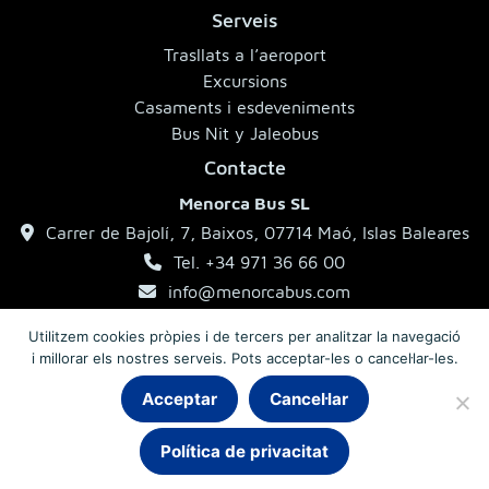
Serveis
Trasllats a l’aeroport
Excursions
Casaments i esdeveniments
Bus Nit y Jaleobus
Contacte
Menorca Bus SL
Carrer de Bajolí, 7, Baixos, 07714 Maó, Islas Baleares
Tel. +34 971 36 66 00
info@menorcabus.com
Utilitzem cookies pròpies i de tercers per analitzar la navegació
i millorar els nostres serveis. Pots acceptar-les o cancel·lar-les.
Aviso legal
Política de privacitat
Condicions generals
Acceptar
Cancel·lar
Política de privacitat
© 2026 MenorcaBus · Autocars de Menorca