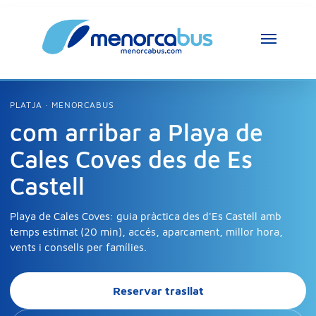
Assistent MenorcaBus
PLATJA · MENORCABUS
MenorcaBus Assistant
com arribar a Playa de
Cales Coves des de Es
Hola, soc l’assistent de MenorcaBus. En què 
et puc ajudar?
Castell
Playa de Cales Coves: guia pràctica des d'Es Castell amb
temps estimat (20 min), accés, aparcament, millor hora,
vents i consells per famílies.
Reservar trasllat