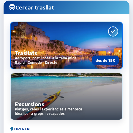
Cercar trasllat
Trasllats
Aeroport, port i hotel a la teva mida
des de 15€
Ràpid · Còmode · Directe
Excursions
Platges, cales i experiències a Menorca
Ideal per a grups i escapades
ORIGEN