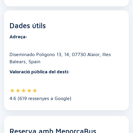
c
ai
at
k
ss
p
m
e
l
s
e
e
y
p
Dades útils
b
A
dI
n
Li
ar
o
p
n
g
n
te
Adreça:
o
p
er
k
ix
k
Diseminado Poligono 13, 14, 07730 Alaior, Illes
Balears, Spain
Valoració pública del destí:
★
★
★
★
★
4.6 (619 ressenyes a Google)
Reserva amb MenorcaBus