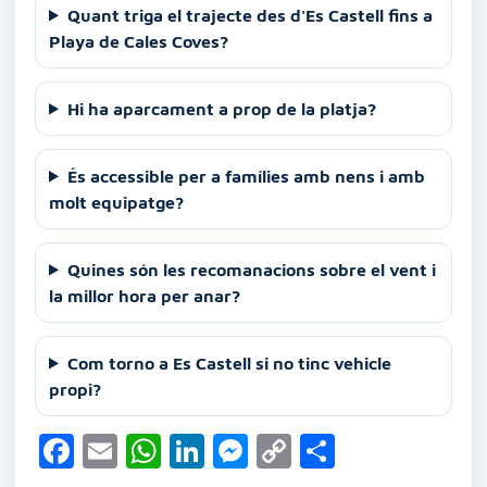
Quant triga el trajecte des d'Es Castell fins a
Playa de Cales Coves?
Hi ha aparcament a prop de la platja?
És accessible per a famílies amb nens i amb
molt equipatge?
Quines són les recomanacions sobre el vent i
la millor hora per anar?
Com torno a Es Castell si no tinc vehicle
propi?
F
E
W
Li
M
C
C
a
m
h
n
e
o
o