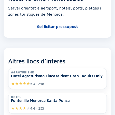
Servei orientat a aeroport, hotels, ports, platges i
zones turístiques de Menorca.
Sol·licitar pressupost
Altres llocs d’interès
AGROTURISME
Hotel Agroturismo Llucasaldent Gran -Adults Only
★
★
★
★
★
5.0 · 248
HOTEL
Fontenille Menorca Santa Ponsa
★
★
★
★
★
4.4 · 253